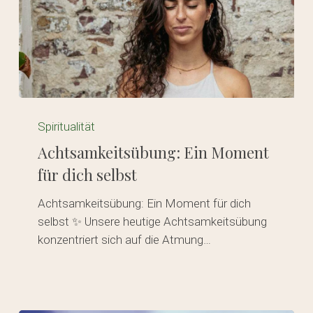
Achtsamkeitsübung:
Ein
Spiritualität
Moment
Achtsamkeitsübung: Ein Moment
für
für dich selbst
dich
selbst
Achtsamkeitsübung: Ein Moment für dich
selbst ✨ Unsere heutige Achtsamkeitsübung
konzentriert sich auf die Atmung…