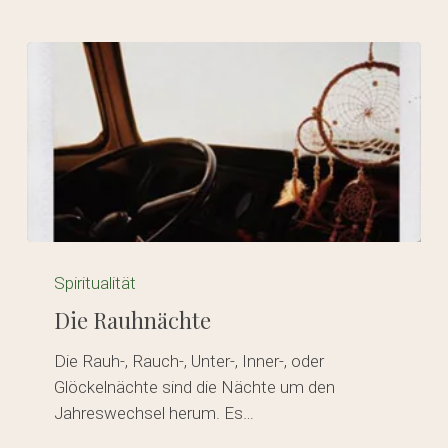
Die
Rauhnächte
Spiritualität
Die Rauhnächte
Die Rauh-, Rauch-, Unter-, Inner-, oder
Glöckelnächte sind die Nächte um den
Es befinden sich keine Produkte
Jahreswechsel herum. Es…
im Warenkorb.