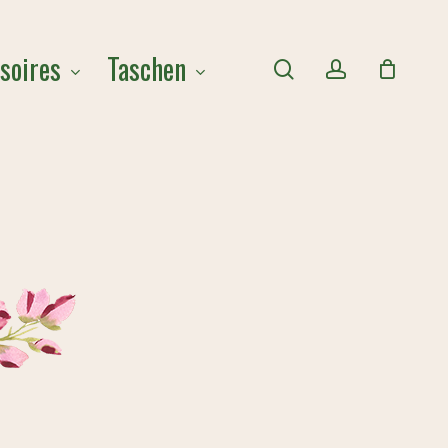
Close
soires
Taschen
Cart
search
account