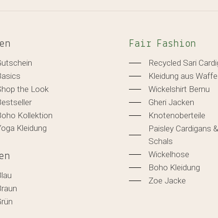
en
Fair Fashion
Gutschein
Recycled Sari Card
Basics
Kleidung aus Waffe
Shop the Look
Wickelshirt Bernu
estseller
Gheri Jacken
oho Kollektion
Knotenoberteile
Yoga Kleidung
Paisley Cardigans 
Schals
Wickelhose
en
Boho Kleidung
Blau
Zoe Jacke
Braun
Grün