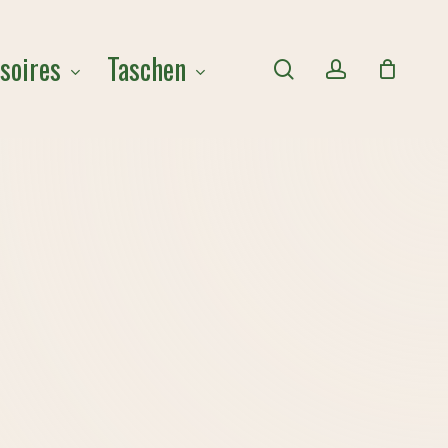
Close
soires
Taschen
Cart
search
account