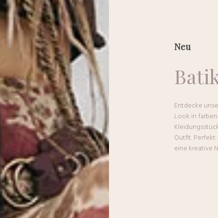
Neu
Bati
Entdecke unse
Look in farben
Kleidungsstück 
Outfit. Perfek
eine kreative 