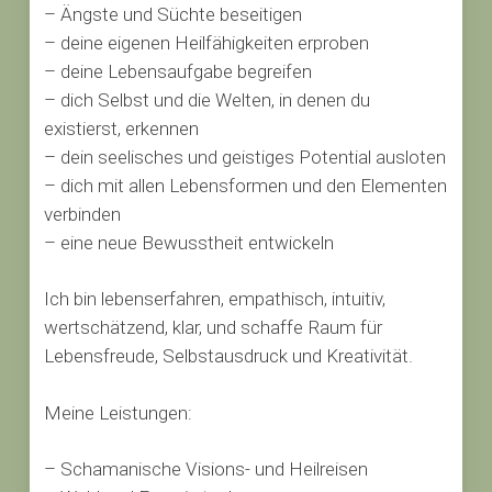
– Ängste und Süchte beseitigen
– deine eigenen Heilfähigkeiten erproben
– deine Lebensaufgabe begreifen
– dich Selbst und die Welten, in denen du
existierst, erkennen
– dein seelisches und geistiges Potential ausloten
– dich mit allen Lebensformen und den Elementen
verbinden
– eine neue Bewusstheit entwickeln
Ich bin lebenserfahren, empathisch, intuitiv,
wertschätzend, klar, und schaffe Raum für
Es befinden sich keine Produkte
Lebensfreude, Selbstausdruck und Kreativität.
im Warenkorb.
Meine Leistungen:
GO TO SHOP
– Schamanische Visions- und Heilreisen