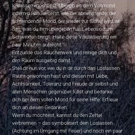
loslassen möchtest. Übergib es dem Vollmond
indem du visualisierst, wie der abnehmende, der
schwindende Mond, der wieder zur Sichel wird, all
das, was du ihm übergeben hast, ebenso zum
Schwinden bringt. Halte diese Visualisierung ein
paar Minuten aufrecht.
Entzünde das Räucherwerk und reinige dich und
den Raum ausgiebig damit.
Stell dir nun vor, wie du in dir durch das Loslassen
Raum gewonnen hast und diesen mit Liebe,
Achtsamkeit, Toleranz und Freude dir selbst und
allen Menschen gegenüber füllst und bedanke
dich bei dem vollen Mond für seine Hilfe. Erfreue
dich an diesen Gedanken.
Wenn du möchtest, kannst du den Zettel
verbrennen – das symbolisiert dein Loslassen
(Achtung im Umgang mit Feuer) und noch ein paar