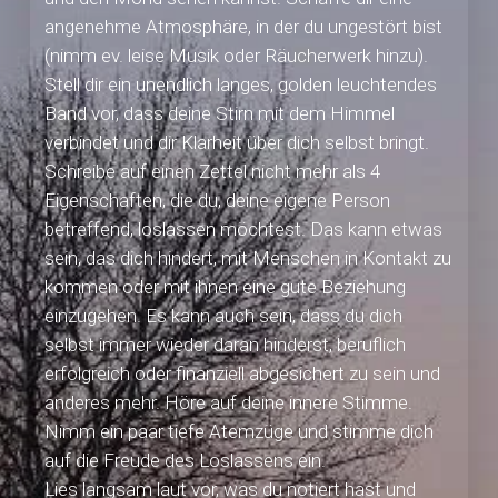
angenehme Atmosphäre, in der du ungestört bist
(nimm ev. leise Musik oder Räucherwerk hinzu).
Stell dir ein unendlich langes, golden leuchtendes
Band vor, dass deine Stirn mit dem Himmel
verbindet und dir Klarheit über dich selbst bringt.
Schreibe auf einen Zettel nicht mehr als 4
Eigenschaften, die du, deine eigene Person
betreffend, loslassen möchtest. Das kann etwas
sein, das dich hindert, mit Menschen in Kontakt zu
kommen oder mit ihnen eine gute Beziehung
einzugehen. Es kann auch sein, dass du dich
selbst immer wieder daran hinderst, beruflich
erfolgreich oder finanziell abgesichert zu sein und
anderes mehr. Höre auf deine innere Stimme.
Nimm ein paar tiefe Atemzüge und stimme dich
auf die Freude des Loslassens ein.
Lies langsam laut vor, was du notiert hast und