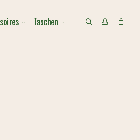
Close
soires
Taschen
Cart
search
account