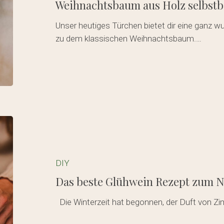
Weihnachtsbaum aus Holz selbst
Unser heutiges Türchen bietet dir eine ganz wu
zu dem klassischen Weihnachtsbaum.…
Das
beste
Glühwein
Rezept
DIY
zum
Das beste Glühwein Rezept zum 
Nachkochen
Die Winterzeit hat begonnen, der Duft von Zimt