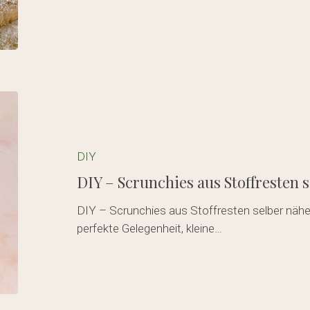
DIY
–
Scrunchies
aus
DIY
Stoffresten
DIY – Scrunchies aus Stoffresten 
selber
nähen
DIY – Scrunchies aus Stoffresten selber nähen
perfekte Gelegenheit, kleine…