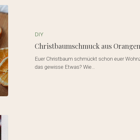
Christbaumschmuck
aus
Orangen
und
DIY
Papier
Christbaumschmuck aus Orangen u
selbst
basteln
Euer Christbaum schmückt schon euer Wohnzi
das gewisse Etwas? Wie…
DIY
Weihnachtsgeschenkideen