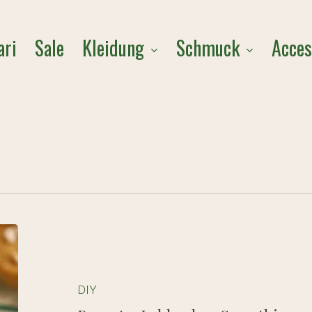
Cart
Kleidung
Schmuck
Acces
ari
Sale
Rezept
–
Lebkuchen
Smoothie
DIY