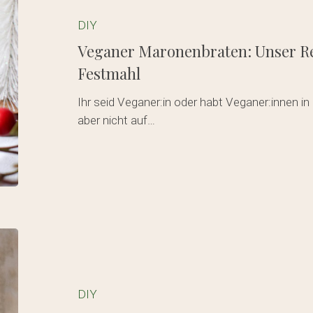
Unser
Rezept
DIY
fürs
Veganer Maronenbraten: Unser Re
Weihnachts-
Festmahl
Festmahl
Ihr seid Veganer:in oder habt Veganer:innen in
aber nicht auf…
Weihnachtsbaum
aus
Es befin
Holz
selbstbauen
DIY