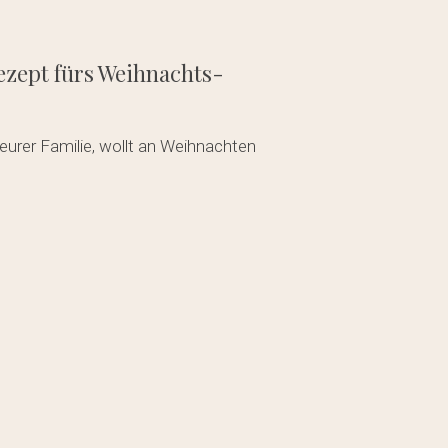
zept fürs Weihnachts-
 eurer Familie, wollt an Weihnachten
den sich keine Produkte im Warenkorb.
GO TO SHOP