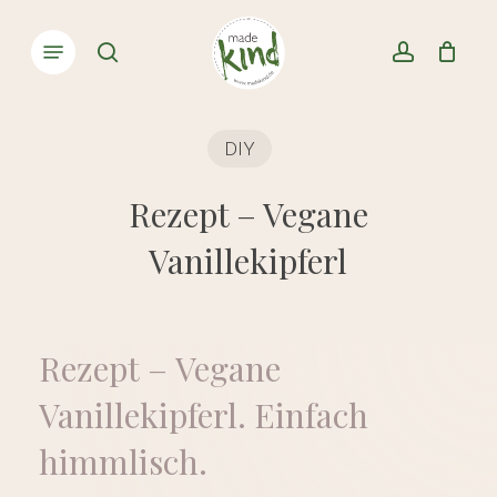
Skip
Menu
to
Close
search
account
Cart
Cart
main
content
DIY
Rezept – Vegane
Vanillekipferl
Rezept
–
Vegane
Vanillekipferl.
Einfach
himmlisch.