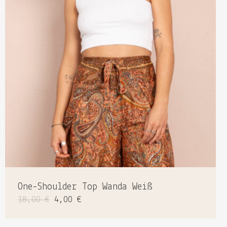
Dieses
Produkt
weist
One-Shoulder Top Wanda Weiß
mehrere
Ursprünglicher
Aktueller
18,00
€
4,00
€
Varianten
Preis
Preis
auf.
war:
ist:
Die