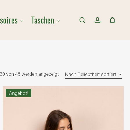
Close
soires
Taschen
Cart
search
account
Nach
 30 von 45 werden angezeigt
Nach Beliebtheit sortiert
Beliebtheit
Angebot!
sortiert