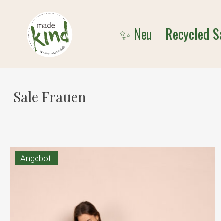
Skip
to
✨ Neu
Recycled S
main
content
Sale Frauen
Angebot!