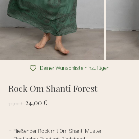
Deiner Wunschliste hinzufügen
Rock Om Shanti Forest
Ursprünglicher
Aktueller
24,00
€
32,00
€
Preis
Preis
war:
ist:
32,00 €
24,00 €.
– Fließender Rock mit Om Shanti Muster
– Elastischer Bund mit Bindeband