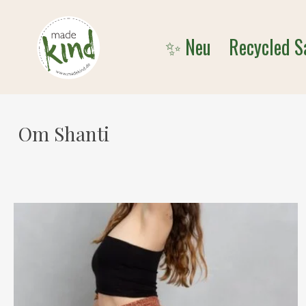
Skip
to
✨ Neu
Recycled S
main
content
Om Shanti