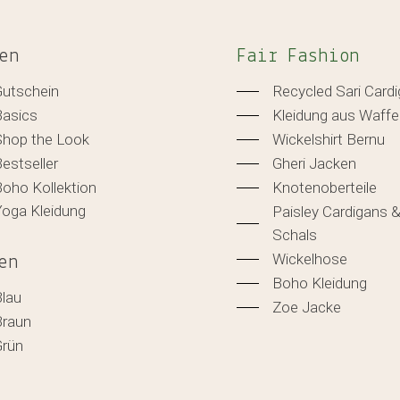
en
Fair Fashion
Gutschein
Recycled Sari Card
Basics
Kleidung aus Waffe
Shop the Look
Wickelshirt Bernu
estseller
Gheri Jacken
oho Kollektion
Knotenoberteile
Yoga Kleidung
Paisley Cardigans 
Schals
Wickelhose
en
Boho Kleidung
Blau
Zoe Jacke
Braun
Grün