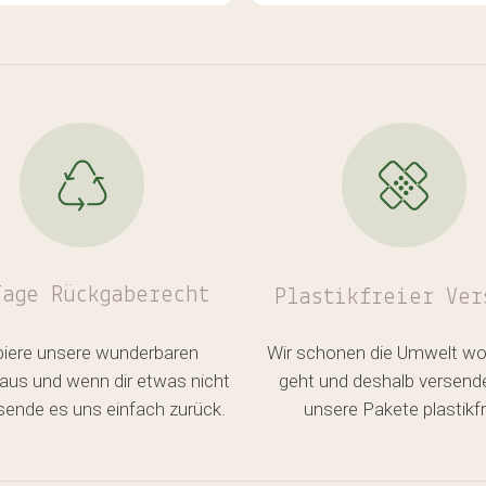
 vom Schnitt her nie was
nochmal bei euch ☺️
leichbares gefunden.
 die neuere mit
enanteil durfte letzte
e einziehen und wurde
n mehrmals getragen.
ität und Preisleistung
zeugen jedesmal. Egal ob
n, Oberteile oder Schals
Tage Rückgaberecht
Plastikfreier
Ver
biere unsere wunderbaren
Wir schonen die Umwelt wo
aus und wenn dir etwas nicht
geht und deshalb versend
, sende es uns einfach zurück.
unsere Pakete plastikfr