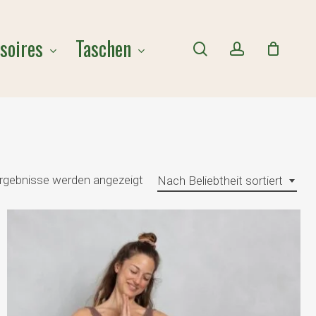
Close
soires
Taschen
Cart
search
account
Nach
Ergebnisse werden angezeigt
Nach Beliebtheit sortiert
Beliebtheit
sortiert