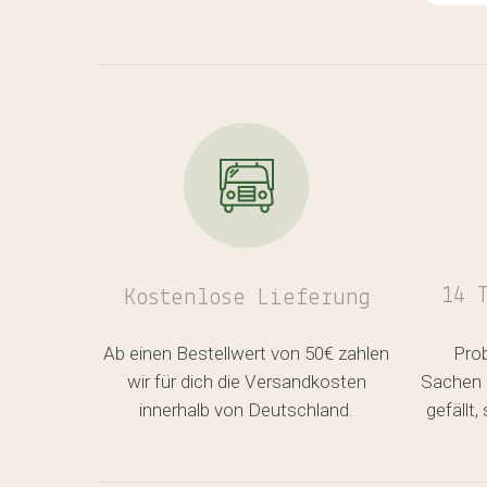
auch
verg
Auch
Lein
Woch
scho
Qual
über
hose
❤️✨️
14 
Kostenlose
Lieferung
Ab einen Bestellwert von 50€ zahlen
Pro
wir für dich die Versandkosten
Sachen 
innerhalb von Deutschland.
gefällt