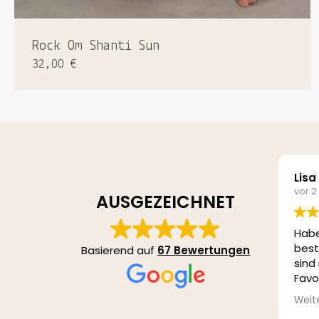
Rock Om Shanti Sun
32,00
€
Lisa
vor 
AUSGEZEICHNET
Hab
best
Basierend auf
67 Bewertungen
sind
Favo
paar
Weit
noch