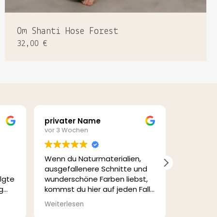
Om Shanti Hose Forest
32,00
€
privater Name
Sabrin
vor 3 Wochen
vor 3 Woc
den sich keine Produkte im Warenkorb.
Wenn du Naturmaterialien,
ausgefallenere Schnitte und
GO TO SHOP
olgte
wunderschöne Farben liebst,
g
kommst du hier auf jeden Fall
per
auf deine Kosten!🧡 Die
Das Keid
Weiterlesen
Weiterles
rne
Kleidung ist wirklich wundervoll,
war so li