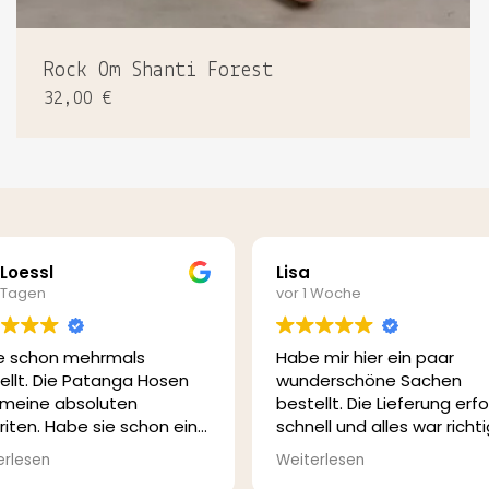
Rock Om Shanti Forest
32,00
€
 Loessl
Lisa
2 Tagen
vor 1 Woche
Es befin
e schon mehrmals
Habe mir hier ein paar
ellt. Die Patanga Hosen
wunderschöne Sachen
 meine absoluten
bestellt. Die Lieferung erf
riten. Habe sie schon ein
schnell und alles war richti
 Jahre und sind immer
schön verpackt. Ich bin su
erlesen
Weiterlesen
 wunderschön. Habe
zufrieden und bestelle ge