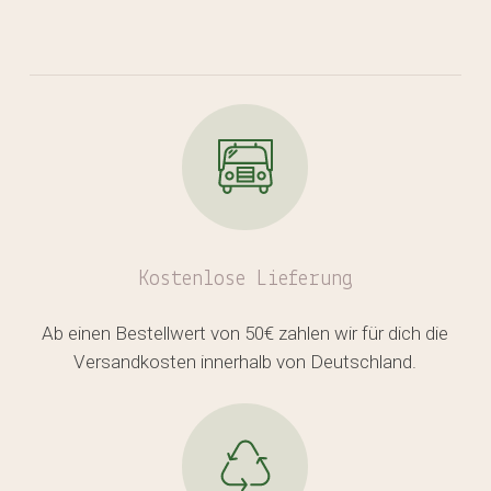
Kostenlose
Lieferung
Es befinden sich keine Produkte
Ab einen Bestellwert von 50€ zahlen wir für dich die
Versandkosten innerhalb von Deutschland.
im Warenkorb.
GO TO SHOP