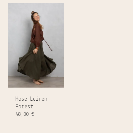
Es befinden sich keine Produkte
Hose Leinen
im Warenkorb.
Forest
48,00
€
GO TO SHOP