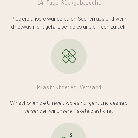
14 Tage Rückgaberecht
Es befinden sich keine Produkte
Probiere unsere wunderbaren Sachen aus und wenn
im Warenkorb.
dir etwas nicht gefällt, sende es uns einfach zurück.
GO TO SHOP
Plastikfreier
Versand
Wir schonen die Umwelt wo es nur geht und deshalb
versenden wir unsere Pakete plastikfrei.