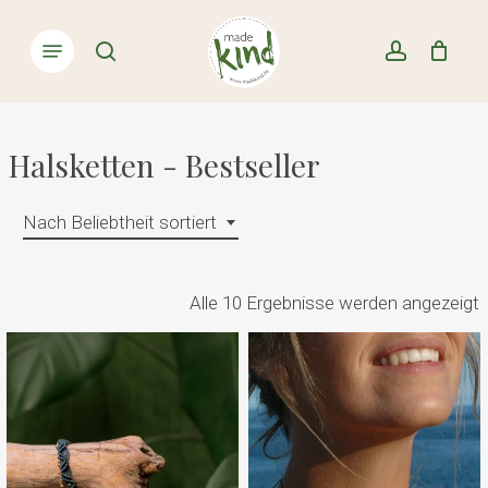
Skip
Menu
to
Close
search
account
Cart
Cart
main
content
Halsketten - Bestseller
Nach Beliebtheit sortiert
Alle 10 Ergebnisse werden angezeigt
B
s