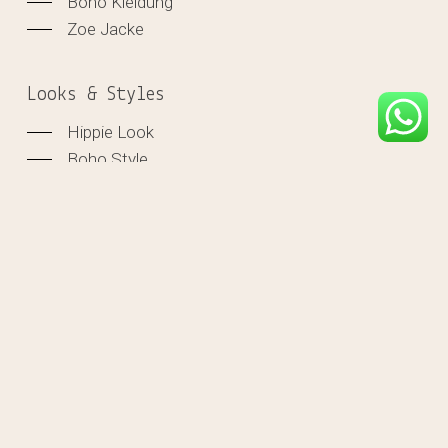
Boho Kleidung
Zoe Jacke
Looks & Styles
Hippie Look
Boho Style
Festival Look
Leinen Kleidung
Batik Kleidung
Organic Cotton
Große Größen
Lookbook
Back in Stock
2026
MADEKIND
©