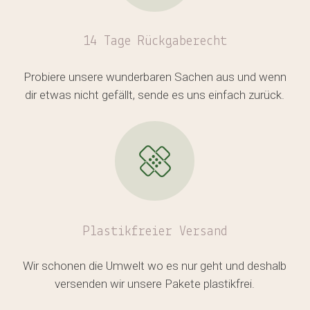
14 Tage Rückgaberecht
Es befinden sich keine Produkte
im Warenkorb.
Probiere unsere wunderbaren Sachen aus und wenn
dir etwas nicht gefällt, sende es uns einfach zurück.
GO TO SHOP
Plastikfreier
Versand
Wir schonen die Umwelt wo es nur geht und deshalb
versenden wir unsere Pakete plastikfrei.