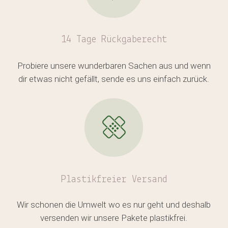
14 Tage Rückgaberecht
Es befinden sich keine Produkte
im Warenkorb.
Probiere unsere wunderbaren Sachen aus und wenn
dir etwas nicht gefällt, sende es uns einfach zurück.
GO TO SHOP
Plastikfreier
Versand
Wir schonen die Umwelt wo es nur geht und deshalb
versenden wir unsere Pakete plastikfrei.