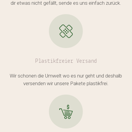
Es befinden sich keine Produkte
dir etwas nicht gefällt, sende es uns einfach zurück.
im Warenkorb.
GO TO SHOP
Plastikfreier
Versand
Wir schonen die Umwelt wo es nur geht und deshalb
versenden wir unsere Pakete plastikfrei.