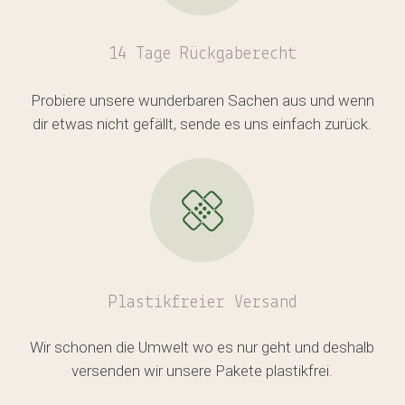
14 Tage Rückgaberecht
Es befinden sich keine Produkte
im Warenkorb.
Probiere unsere wunderbaren Sachen aus und wenn
dir etwas nicht gefällt, sende es uns einfach zurück.
GO TO SHOP
Plastikfreier
Versand
Wir schonen die Umwelt wo es nur geht und deshalb
versenden wir unsere Pakete plastikfrei.