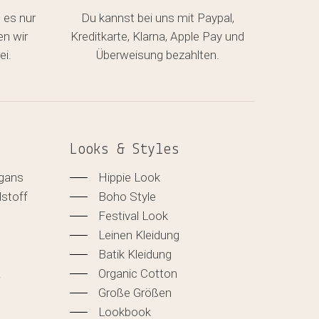
 es nur
Du kannst bei uns mit Paypal,
en wir
Kreditkarte, Klarna, Apple Pay und
ei.
Überweisung bezahlten.
Looks & Styles
igans
Hippie Look
lstoff
Boho Style
Festival Look
Leinen Kleidung
Batik Kleidung
&
Organic Cotton
Große Größen
Lookbook