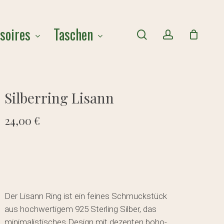
Close
soires
Taschen
Cart
search
account
Silberring Lisann
24,00
€
Der Lisann Ring ist ein feines Schmuckstück
aus hochwertigem 925 Sterling Silber, das
minimalistisches Design mit dezenten boho-