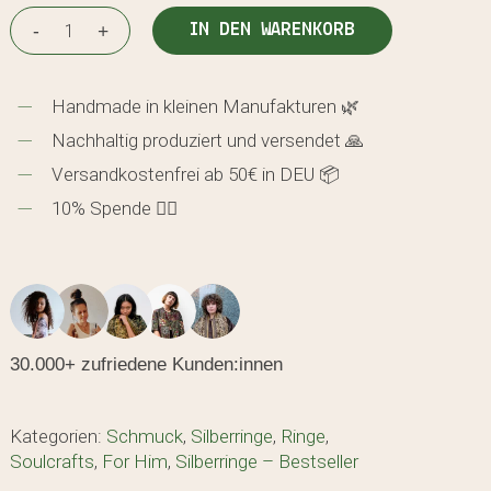
IN DEN WARENKORB
Handmade in kleinen Manufakturen 🌿
Nachhaltig produziert und versendet 🙏
Versandkostenfrei ab 50€ in DEU 📦
10% Spende 🖐🏼
30.000+ zufriedene Kunden:innen
den sich keine Produkte im Warenkorb.
Kategorien:
Schmuck
,
Silberringe
,
Ringe
,
Soulcrafts
,
For Him
,
Silberringe – Bestseller
GO TO SHOP