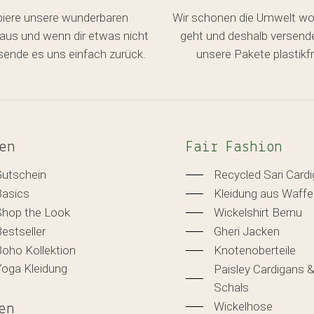
biere unsere wunderbaren
Wir schonen die Umwelt wo
aus und wenn dir etwas nicht
geht und deshalb versend
, sende es uns einfach zurück.
unsere Pakete plastikfr
en
Fair Fashion
Gutschein
Recycled Sari Card
Basics
Kleidung aus Waffe
Shop the Look
Wickelshirt Bernu
estseller
Gheri Jacken
oho Kollektion
Knotenoberteile
Yoga Kleidung
Paisley Cardigans 
Schals
Wickelhose
en