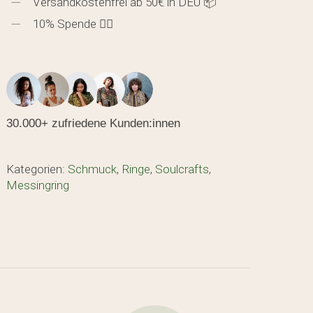
Versandkostenfrei ab 50€ in DEU 📦
10% Spende 🖐🏼
30.000+ zufriedene Kunden:innen
den sich keine Produkte im Warenkorb.
Kategorien:
Schmuck
,
Ringe
,
Soulcrafts
,
Messingring
GO TO SHOP