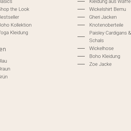
Basics
Kleidung aus Waffe
Shop the Look
Wickelshirt Bernu
estseller
Gheri Jacken
oho Kollektion
Knotenoberteile
Yoga Kleidung
Paisley Cardigans 
Schals
Wickelhose
en
Boho Kleidung
Blau
Zoe Jacke
Braun
Grün