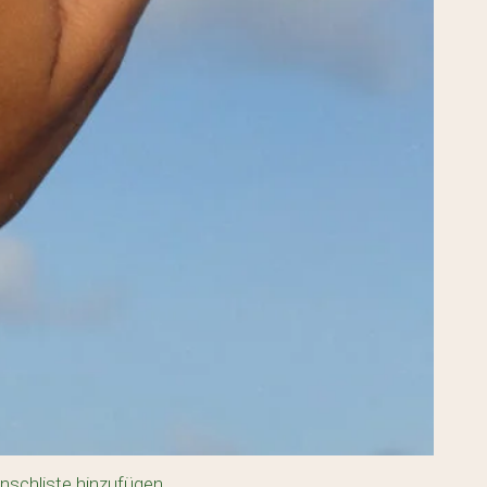
Es befin
nschliste hinzufügen