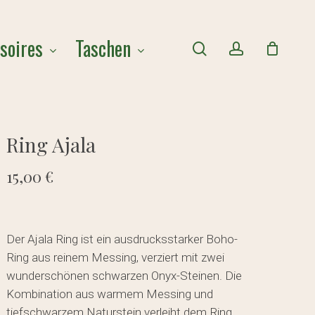
Close
soires
Taschen
Cart
search
account
Ring Ajala
15,00
€
Der Ajala Ring ist ein ausdrucksstarker Boho-
Ring aus reinem Messing, verziert mit zwei
wunderschönen schwarzen Onyx-Steinen. Die
Kombination aus warmem Messing und
tiefschwarzem Naturstein verleiht dem Ring