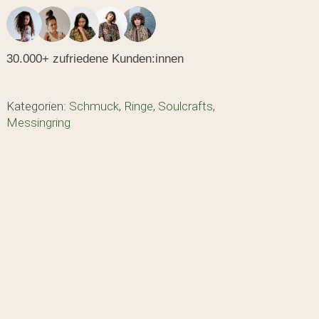
30.000+ zufriedene Kunden:innen
Kategorien:
Schmuck
,
Ringe
,
Soulcrafts
,
Messingring
den sich keine Produkte im Warenkorb.
GO TO SHOP