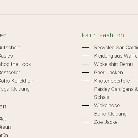
en
Fair Fashion
Gutschein
Recycled Sari Card
Basics
Kleidung aus Waffe
Shop the Look
Wickelshirt Bernu
estseller
Gheri Jacken
oho Kollektion
Knotenoberteile
Yoga Kleidung
Paisley Cardigans 
Schals
Wickelhose
en
Boho Kleidung
Blau
Zoe Jacke
Braun
Grün