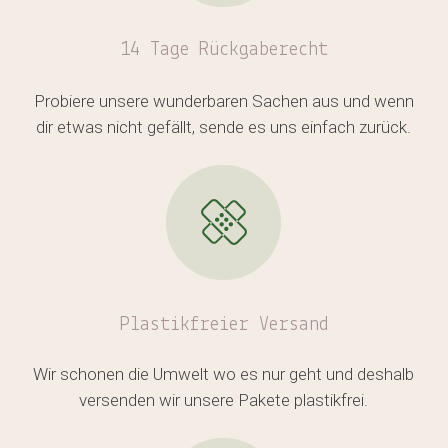
14 Tage Rückgaberecht
Es befinden sich keine Produkte
im Warenkorb.
Probiere unsere wunderbaren Sachen aus und wenn
dir etwas nicht gefällt, sende es uns einfach zurück.
GO TO SHOP
Plastikfreier
Versand
Wir schonen die Umwelt wo es nur geht und deshalb
versenden wir unsere Pakete plastikfrei.