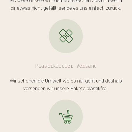
Probiere unsere wunderbaren Sachen aus und wenn
Es befinden sich keine Produkte
dir etwas nicht gefällt, sende es uns einfach zurück.
im Warenkorb.
GO TO SHOP
Plastikfreier
Versand
Wir schonen die Umwelt wo es nur geht und deshalb
versenden wir unsere Pakete plastikfrei.