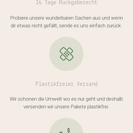
14 Tage Rückgaberecht
Es befinden sich keine Produkte
Probiere unsere wunderbaren Sachen aus und wenn
im Warenkorb.
dir etwas nicht gefällt, sende es uns einfach zurück.
GO TO SHOP
Plastikfreier
Versand
Wir schonen die Umwelt wo es nur geht und deshalb
versenden wir unsere Pakete plastikfrei.