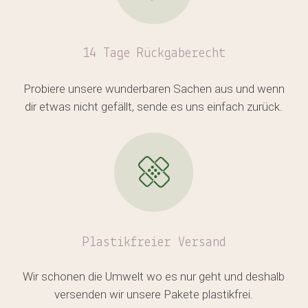
14 Tage Rückgaberecht
Es befinden sich keine Produkte
im Warenkorb.
Probiere unsere wunderbaren Sachen aus und wenn
dir etwas nicht gefällt, sende es uns einfach zurück.
GO TO SHOP
Plastikfreier
Versand
Wir schonen die Umwelt wo es nur geht und deshalb
versenden wir unsere Pakete plastikfrei.