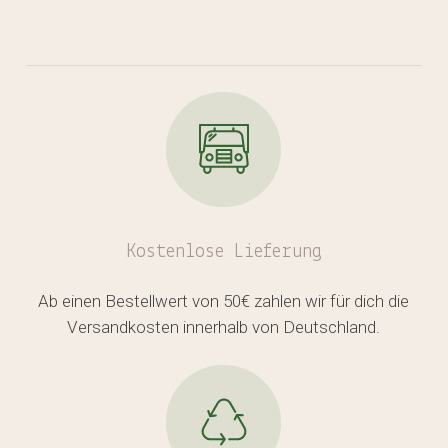
Kostenlose
Lieferung
Ab einen Bestellwert von 50€ zahlen wir für dich die
Es befinden sich keine Produkte
Versandkosten innerhalb von Deutschland.
im Warenkorb.
GO TO SHOP