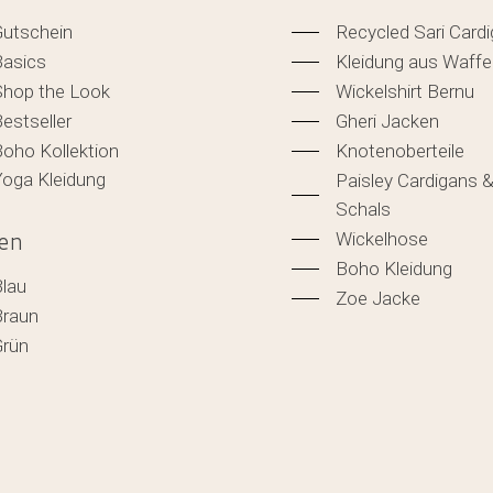
Gutschein
Recycled Sari Card
Basics
Kleidung aus Waffe
Shop the Look
Wickelshirt Bernu
estseller
Gheri Jacken
oho Kollektion
Knotenoberteile
Yoga Kleidung
Paisley Cardigans 
Schals
Wickelhose
en
Boho Kleidung
Blau
Zoe Jacke
Braun
Grün