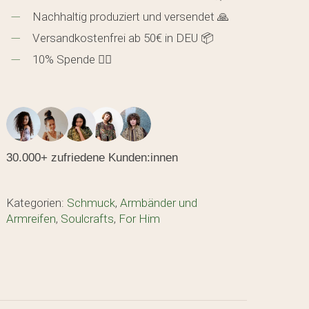
Nachhaltig produziert und versendet 🙏
Versandkostenfrei ab 50€ in DEU 📦
10% Spende 🖐🏼
30.000+ zufriedene Kunden:innen
den sich keine Produkte im Warenkorb.
Kategorien:
Schmuck
,
Armbänder und
Armreifen
,
Soulcrafts
,
For Him
GO TO SHOP