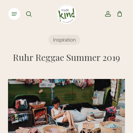
Skip
Menu
to
Close
search
account
Cart
Cart
main
content
Inspiration
Ruhr Reggae Summer 2019