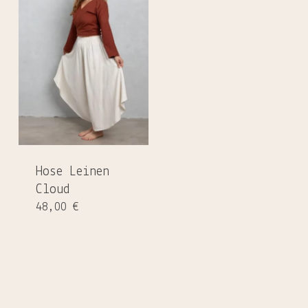
Hose Leinen
Cloud
Es befinden sich keine Produkte
48,00
€
im Warenkorb.
GO TO SHOP