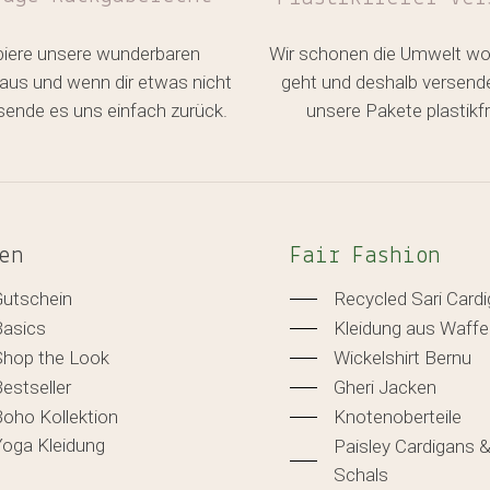
biere unsere wunderbaren
Wir schonen die Umwelt wo
aus und wenn dir etwas nicht
geht und deshalb versend
, sende es uns einfach zurück.
unsere Pakete plastikfr
en
Fair Fashion
Gutschein
Recycled Sari Card
Basics
Kleidung aus Waffe
Shop the Look
Wickelshirt Bernu
estseller
Gheri Jacken
oho Kollektion
Knotenoberteile
Yoga Kleidung
Paisley Cardigans 
Schals