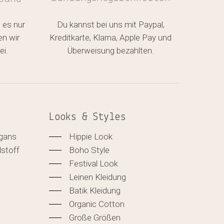
 es nur
Du kannst bei uns mit Paypal,
en wir
Kreditkarte, Klarna, Apple Pay und
ei.
Überweisung bezahlten.
Looks & Styles
igans
Hippie Look
lstoff
Boho Style
Festival Look
Leinen Kleidung
Batik Kleidung
&
Organic Cotton
Große Größen