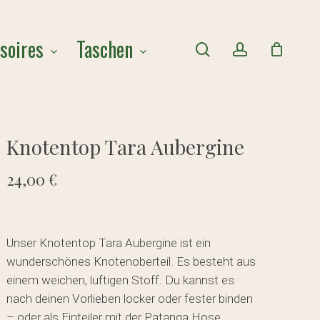
Close
soires
Taschen
Cart
search
account
Knotentop Tara Aubergine
24,00
€
Unser Knotentop Tara Aubergine ist ein
wunderschönes Knotenoberteil. Es besteht aus
einem weichen, luftigen Stoff. Du kannst es
nach deinen Vorlieben locker oder fester binden
– oder als Einteiler mit der Patanga Hose