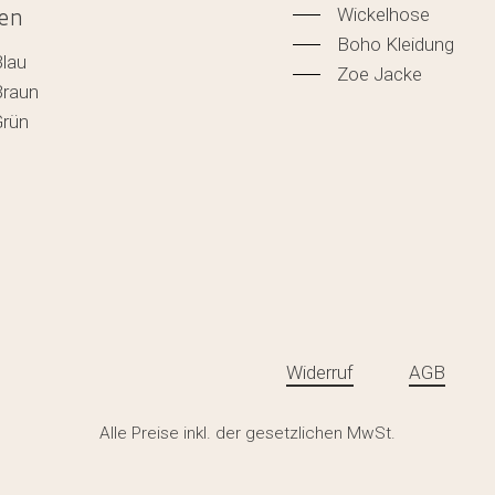
Wickelhose
en
Boho Kleidung
Blau
Zoe Jacke
Braun
Grün
Widerruf
AGB
Zwischensumm
Alle Preise inkl. der gesetzlichen MwSt.
WARENK