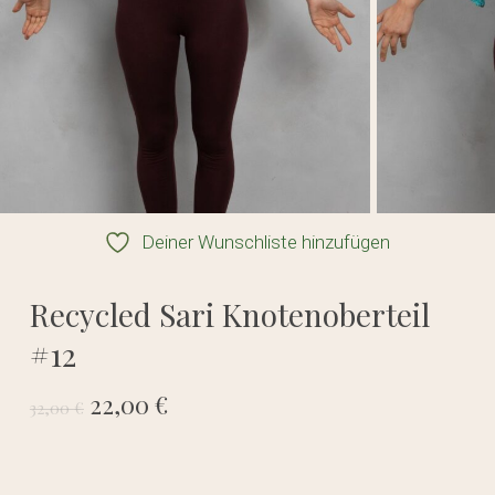
Deiner Wunschliste hinzufügen
Recycled Sari Knotenoberteil
#12
Ursprünglicher
Aktueller
22,00
€
32,00
€
Preis
Preis
war:
ist: