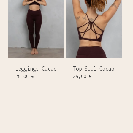
Leggings Cacao
Top Soul Cacao
28,00
€
24,00
€
Es befinden sich keine Produkte
im Warenkorb.
GO TO SHOP