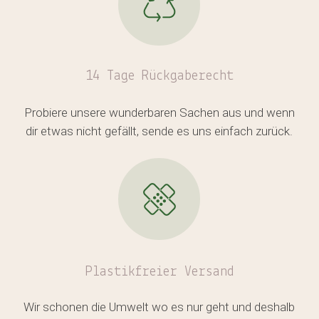
Es befinden sich keine Produkte
14 Tage Rückgaberecht
im Warenkorb.
Probiere unsere wunderbaren Sachen aus und wenn
dir etwas nicht gefällt, sende es uns einfach zurück.
GO TO SHOP
Plastikfreier
Versand
Wir schonen die Umwelt wo es nur geht und deshalb