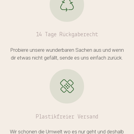
Es befinden sich keine Produkte
14 Tage Rückgaberecht
im Warenkorb.
Probiere unsere wunderbaren Sachen aus und wenn
GO TO SHOP
dir etwas nicht gefällt, sende es uns einfach zurück.
Plastikfreier
Versand
Wir schonen die Umwelt wo es nur geht und deshalb