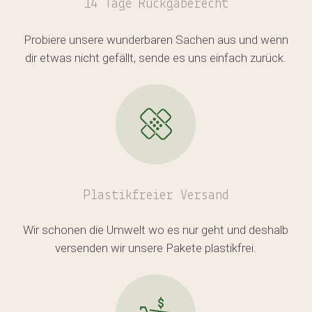
14 Tage Rückgaberecht
Es befinden sich keine Produkte
Probiere unsere wunderbaren Sachen aus und wenn
im Warenkorb.
dir etwas nicht gefällt, sende es uns einfach zurück.
GO TO SHOP
Plastikfreier
Versand
Wir schonen die Umwelt wo es nur geht und deshalb
versenden wir unsere Pakete plastikfrei.