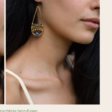
Es befin
nschliste hinzufügen