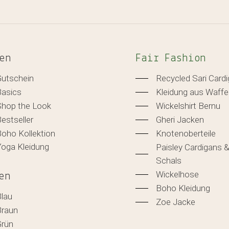
en
Fair Fashion
Gutschein
Recycled Sari Card
Basics
Kleidung aus Waffe
Shop the Look
Wickelshirt Bernu
estseller
Gheri Jacken
oho Kollektion
Knotenoberteile
Yoga Kleidung
Paisley Cardigans 
Schals
Wickelhose
en
Boho Kleidung
Blau
Zoe Jacke
Braun
Grün