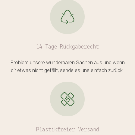
Es befinden sich keine Produkte
im Warenkorb.
14 Tage Rückgaberecht
Probiere unsere wunderbaren Sachen aus und wenn
GO TO SHOP
dir etwas nicht gefällt, sende es uns einfach zurück.
Plastikfreier
Versand