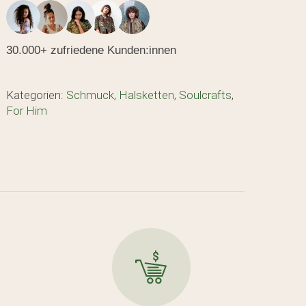
30.000+ zufriedene Kunden:innen
Kategorien:
Schmuck
,
Halsketten
,
Soulcrafts
,
For Him
den sich keine Produkte im Warenkorb.
GO TO SHOP