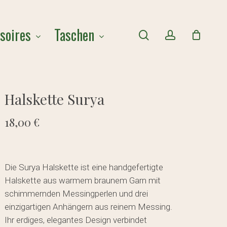
Close
soires
Taschen
Cart
search
account
Halskette Surya
18,00
€
Die Surya Halskette ist eine handgefertigte
Halskette aus warmem braunem Garn mit
schimmernden Messingperlen und drei
einzigartigen Anhängern aus reinem Messing.
Ihr erdiges, elegantes Design verbindet