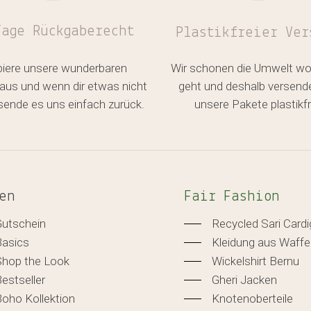
Tage Rückgaberecht
Plastikfreier
Ver
biere unsere wunderbaren
Wir schonen die Umwelt wo
aus und wenn dir etwas nicht
geht und deshalb versend
, sende es uns einfach zurück.
unsere Pakete plastikfr
en
Fair Fashion
Gutschein
Recycled Sari Card
Basics
Kleidung aus Waffe
Shop the Look
Wickelshirt Bernu
estseller
Gheri Jacken
oho Kollektion
Knotenoberteile