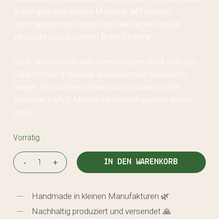
Anhängern aus reinem Messing. Mit seinem
minimalistischen Design und den feinen Details
versprüht es natürlichen Boho-Charme.
Dank des verstellbaren Verschlusses lässt sich das
Fußkettchen individuell anpassen und angenehm
tragen. Ein wunderschönes Accessoire für den
Sommer, barfuß Momente und entspannte Beach-
Vibes.
Vorrätig
IN DEN WARENKORB
Handmade in kleinen Manufakturen 🌿
Nachhaltig produziert und versendet 🙏