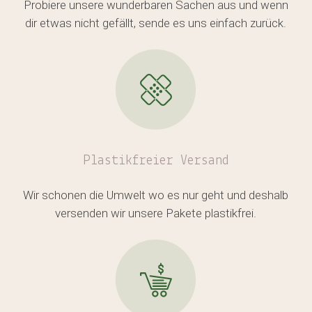
Probiere unsere wunderbaren Sachen aus und wenn
Es befinden sich keine Produkte
dir etwas nicht gefällt, sende es uns einfach zurück.
im Warenkorb.
GO TO SHOP
Plastikfreier
Versand
Wir schonen die Umwelt wo es nur geht und deshalb
versenden wir unsere Pakete plastikfrei.