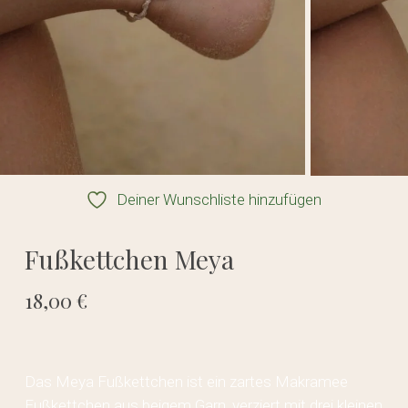
Deiner Wunschliste hinzufügen
Fußkettchen Meya
18,00
€
Das Meya Fußkettchen ist ein zartes Makramee
Fußkettchen aus beigem Garn, verziert mit drei kleinen