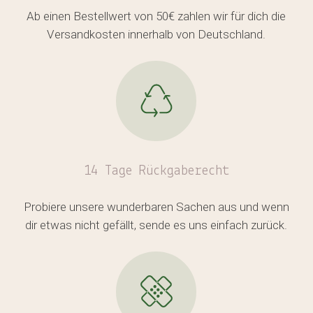
Ab einen Bestellwert von 50€ zahlen wir für dich die
Versandkosten innerhalb von Deutschland.
Es befinden sich keine Produkte
im Warenkorb.
14 Tage Rückgaberecht
GO TO SHOP
Probiere unsere wunderbaren Sachen aus und wenn
dir etwas nicht gefällt, sende es uns einfach zurück.