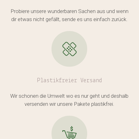
Es befinden sich keine Produkte
Probiere unsere wunderbaren Sachen aus und wenn
dir etwas nicht gefällt, sende es uns einfach zurück.
im Warenkorb.
GO TO SHOP
Plastikfreier
Versand
Wir schonen die Umwelt wo es nur geht und deshalb
versenden wir unsere Pakete plastikfrei.