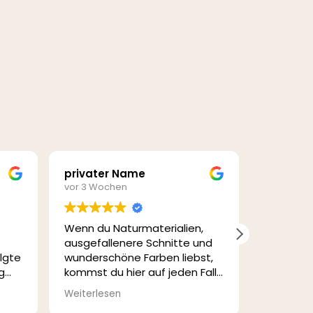
privater Name
Sabrin
vor 3 Wochen
vor 3 Woc
den sich keine Produkte im Warenkorb.
Wenn du Naturmaterialien,
ausgefallenere Schnitte und
GO TO SHOP
olgte
wunderschöne Farben liebst,
g
kommst du hier auf jeden Fall
per
auf deine Kosten!🧡 Die
Das Keid
Weiterlesen
Weiterles
rne
Kleidung ist wirklich wundervoll,
war so li