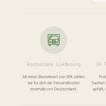
auch
verg
Auch
Lein
Woch
scho
Qual
über
hose
❤️✨️
14 
Kostenlose
Lieferung
Ab einen Bestellwert von 50€ zahlen
Pro
wir für dich die Versandkosten
Sachen 
innerhalb von Deutschland.
gefällt