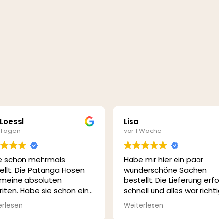
 Loessl
Lisa
3 Tagen
vor 1 Woche
Es befin
e schon mehrmals
Habe mir hier ein paar
ellt. Die Patanga Hosen
wunderschöne Sachen
 meine absoluten
bestellt. Die Lieferung erf
riten. Habe sie schon ein
schnell und alles war richti
 Jahre und sind immer
schön verpackt. Ich bin su
erlesen
Weiterlesen
 wunderschön. Habe
zufrieden und bestelle ge