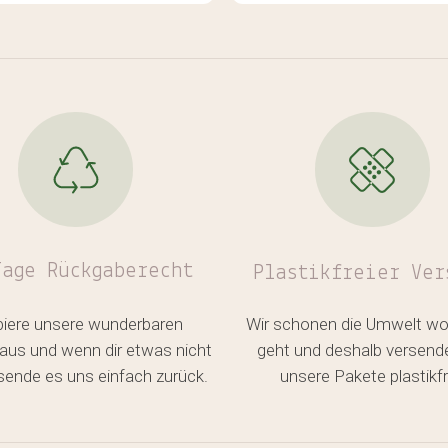
 vom Schnitt her nie was
nochmal bei euch ☺️
leichbares gefunden.
 die neuere mit
enanteil durfte letzte
e einziehen und wurde
n mehrmals getragen.
ität und Preisleistung
zeugen jedesmal. Egal ob
n, Oberteile oder Schals
Tage Rückgaberecht
Plastikfreier
Ver
biere unsere wunderbaren
Wir schonen die Umwelt wo
aus und wenn dir etwas nicht
geht und deshalb versend
, sende es uns einfach zurück.
unsere Pakete plastikfr