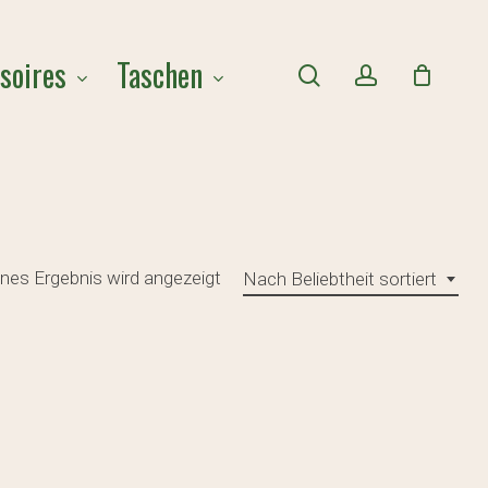
Close
soires
Taschen
Cart
search
account
lnes Ergebnis wird angezeigt
Nach Beliebtheit sortiert