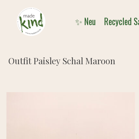
Skip
to
✨ Neu
Recycled S
main
content
Outfit Paisley Schal Maroon