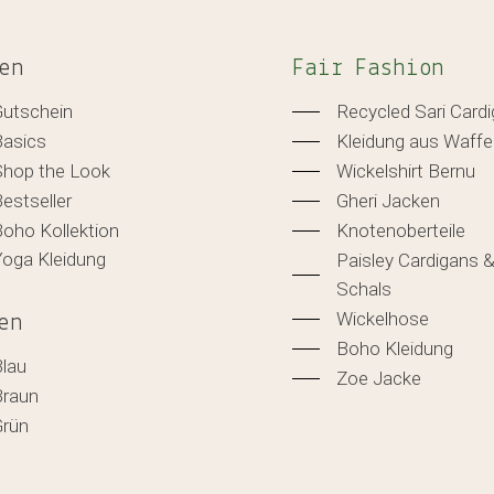
en
Fair Fashion
Gutschein
Recycled Sari Card
Basics
Kleidung aus Waffe
Shop the Look
Wickelshirt Bernu
estseller
Gheri Jacken
oho Kollektion
Knotenoberteile
Yoga Kleidung
Paisley Cardigans 
Schals
Wickelhose
en
Boho Kleidung
Blau
Zoe Jacke
Braun
Grün