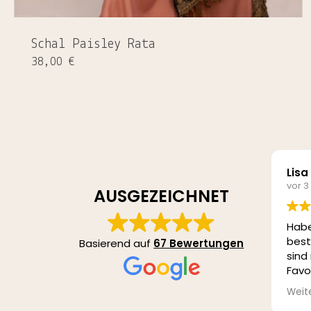
Schal Paisley Rata
38,00
€
Lisa
vor 
AUSGEZEICHNET
Hab
best
Basierend auf
67 Bewertungen
sind
Favo
paar
Weit
noch