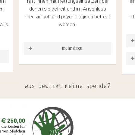
nem
hilft ihnen mit Rettungseinsätzen, bei
ei
en
denen sie befreit und im Anschluss
medizinisch und psychologisch betreut
Th
 aus
werden.
mehr dazu
https://www.bono-
direkthilfe.org/projektorganisationen/rescue-
nen/maiti-
foundation/
di
was bewirkt meine spende?