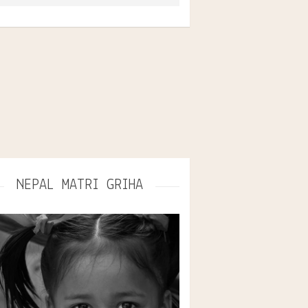
https://www.bono-
rekthilfe.org/projektorganisationen/new-
light/
NEPAL MATRI GRIHA