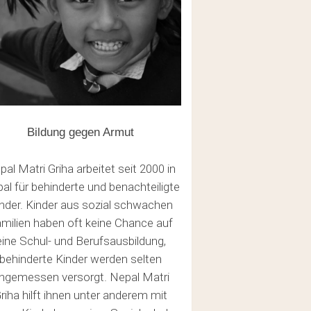
Bildung gegen Armut
pal Matri Griha arbeitet seit 2000 in
al für behinderte und benachteiligte
nder. Kinder aus sozial schwachen
milien haben oft keine Chance auf
eine Schul- und Berufsausbildung,
behinderte Kinder werden selten
den sich keine Produkte im Warenkorb.
ngemessen versorgt. Nepal Matri
riha hilft ihnen unter anderem mit
GO TO SHOP