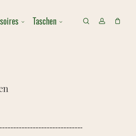
Close
soires
Taschen
Cart
search
account
en