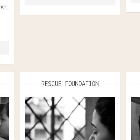
men.
https://www.bono-
di
direkthilfe.org/projektorganisationen/sos-
bahini/
RESCUE FOUNDATION