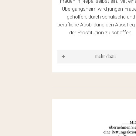
Frauen in Nepal selbst ein. Mit ei
Übergangsheim wird jungen Frau
geholfen, durch schulische und
berufliche Ausbildung den Ausstieg
der Prostitution zu schaffen.
mehr dazu
https://www.bono-
direkthilfe.org/projektorganisatio
nepal/