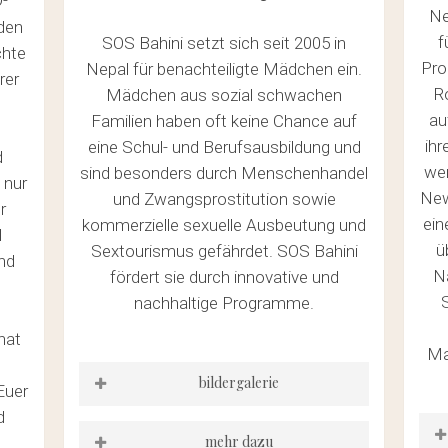
-
Ne
nden
f
SOS Bahini setzt sich seit 2005 in
chte
Pro
Nepal für benachteiligte Mädchen ein.
rer
Ro
Mädchen aus sozial schwachen
au
Familien haben oft keine Chance auf
ihr
eine Schul- und Berufsausbildung und
d
wer
sind besonders durch Menschenhandel
 nur
New
und Zwangsprostitution sowie
r
ein
kommerzielle sexuelle Ausbeutung und
d
ü
Sextourismus gefährdet. SOS Bahini
nd
Na
fördert sie durch innovative und
nachhaltige Programme.
hat
Ma
bildergalerie
Euer
d
mehr dazu