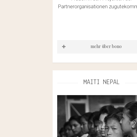
Partnerorganisationen zugutekom
mehr über bono
https://www.bono-
direkthilfe.org/philosophie/
MAITI NEPAL