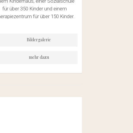
nem Kinderhaus, einer Sozialschule
für über 350 Kinder und einem
erapiezentrum für über 150 Kinder.
Bildergalerie
mehr dazu
https://www.bono-
rekthilfe.org/projektorganisationen/nepal-
matri-griha/