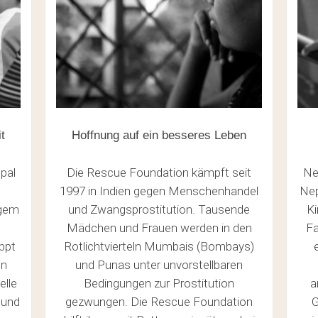
t
Hoffnung auf ein besseres Leben
pal
Die Rescue Foundation kämpft seit
Ne
1997 in Indien gegen Menschenhandel
Nep
ngem
und Zwangsprostitution. Tausende
Ki
Mädchen und Frauen werden in den
Fa
ppt
Rotlichtvierteln Mumbais (Bombays)
un
und Punas unter unvorstellbaren
Es befin
elle
Bedingungen zur Prostitution
a
 und
gezwungen. Die Rescue Foundation
G