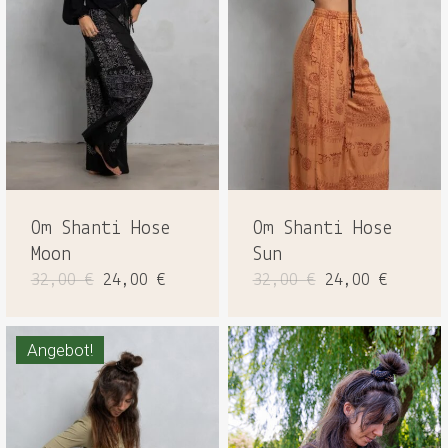
Om Shanti Hose
Om Shanti Hose
Moon
Sun
Ursprünglicher
Aktueller
Ursprüngliche
Aktuel
32,00
€
24,00
€
32,00
€
24,00
€
Preis
Preis
Preis
Preis
war:
ist:
war:
ist:
32,00 €
24,00 €.
32,00 €
24,00 
Angebot!