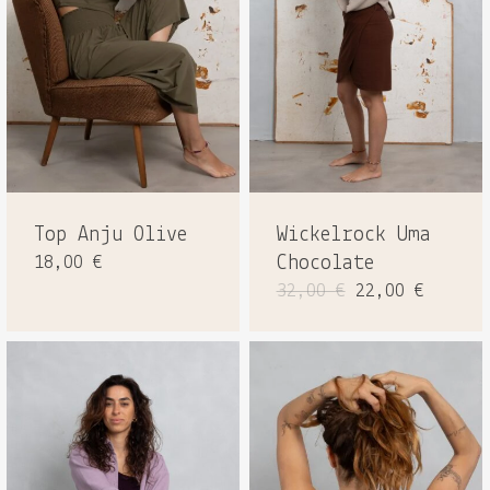
Top Anju Olive
Wickelrock Uma
18,00
€
Chocolate
Ursprüngliche
Aktuel
32,00
€
22,00
€
Preis
Preis
war:
ist:
32,00 €
22,00 