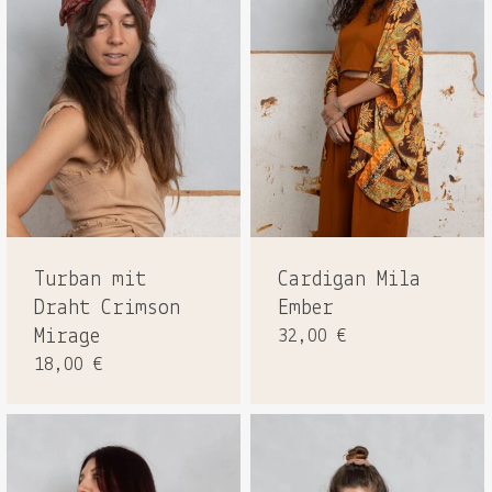
Es befinden sich keine Produkte
im Warenkorb.
GO TO SHOP
Turban mit
Cardigan Mila
Draht Crimson
Ember
Mirage
32,00
€
18,00
€