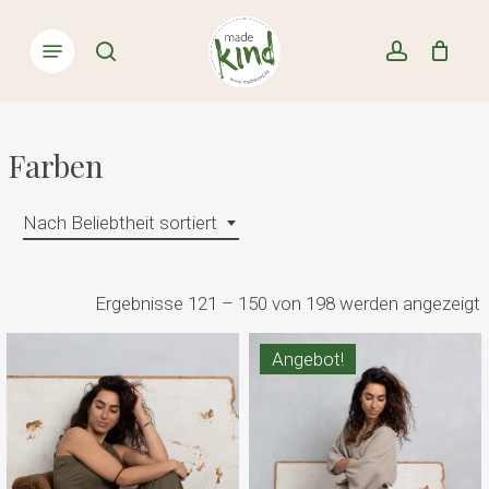
Skip
Menu
to
Close
search
account
Cart
Cart
main
content
Farben
Nach Beliebtheit sortiert
Ergebnisse 121 – 150 von 198 werden angezeigt
B
Angebot!
s