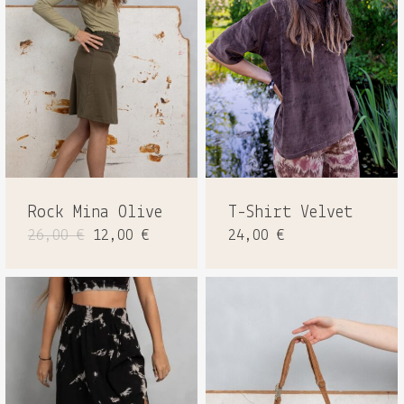
Rock Mina Olive
T-Shirt Velvet
Ursprünglicher
Aktueller
26,00
€
12,00
€
24,00
€
Preis
Preis
war:
ist:
26,00 €
12,00 €.