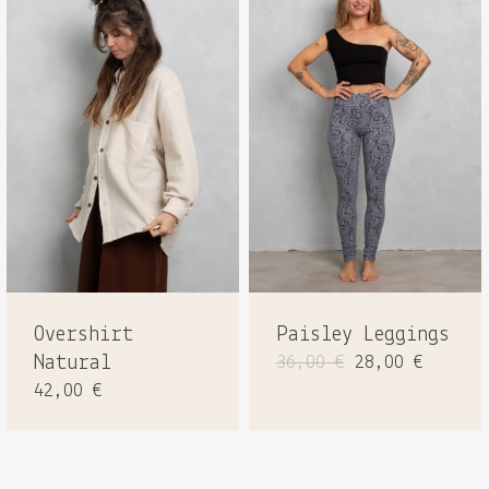
Overshirt
Paisley Leggings
Ursprüngliche
Aktuel
Natural
36,00
€
28,00
€
Preis
Preis
42,00
€
war:
ist:
36,00 €
28,00 