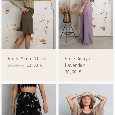
Rock Mina Olive
Hose Anaya
Ursprünglicher
Aktueller
26,00
€
12,00
€
Lavender
Preis
Preis
38,00
€
war:
ist:
26,00 €
12,00 €.