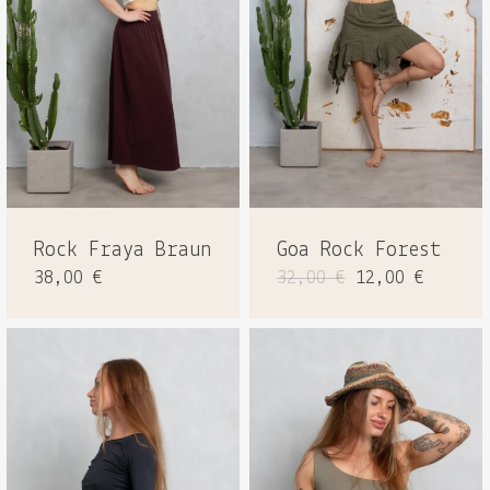
Rock Fraya Braun
Goa Rock Forest
Ursprüngliche
Aktuel
38,00
€
32,00
€
12,00
€
Preis
Preis
war:
ist:
32,00 €
12,00 