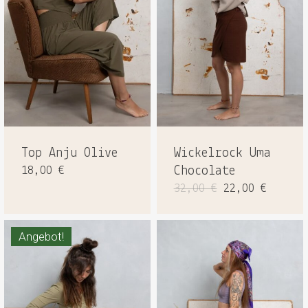
Top Anju Olive
Wickelrock Uma
18,00
€
Chocolate
Ursprüngliche
Aktuel
32,00
€
22,00
€
Preis
Preis
war:
ist:
32,00 €
22,00 
Angebot!