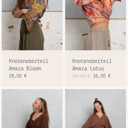
Knotenoberteil
Knotenoberteil
Amara Bloom
Amara Lotus
Ursprüngliche
Aktuel
28,00
€
28,00
€
16,00
€
Preis
Preis
war:
ist:
28,00 €
16,00 