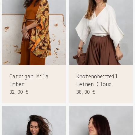
Es befinden sich keine Produkte
im Warenkorb.
GO TO SHOP
Cardigan Mila
Knotenoberteil
Ember
Leinen Cloud
32,00
€
38,00
€