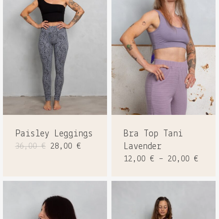
Paisley Leggings
Bra Top Tani
Ursprünglicher
Aktueller
36,00
€
28,00
€
Lavender
Preis
Preis
12,00
€
–
20,00
€
war:
ist:
36,00 €
28,00 €.