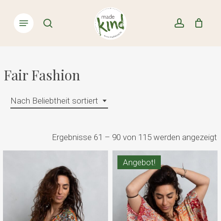
Skip
Menu
to
Close
search
account
Cart
Cart
main
content
Fair Fashion
Nach Beliebtheit sortiert
Ergebnisse 61 – 90 von 115 werden angezeigt
B
Angebot!
s