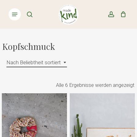
Skip
Menu
to
Close
search
account
Cart
Cart
main
content
Kopfschmuck
Nach Beliebtheit sortiert
Alle 6 Ergebnisse werden angezeigt
B
s