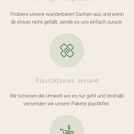
Es befinden sich keine Produkte
Probiere unsere wunderbaren Sachen aus und wenn
im Warenkorb.
dir etwas nicht gefällt, sende es uns einfach zurück.
GO TO SHOP
Plastikfreier
Versand
Wir schonen die Umwelt wo es nur geht und deshalb
versenden wir unsere Pakete plastikfrei.